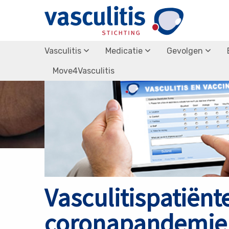
Terug naar nieuws overzicht
Vasculitis
Medicatie
Gevolgen
Move4Vasculitis
Vasculitispatiënt
coronapandemie