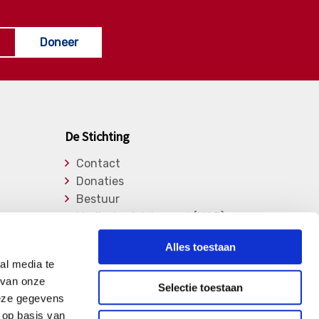
Doneer
De Stichting
Contact
Donaties
Bestuur
Medische Adviesraad (MAR)
Lid worden
Alles toestaan
Over de stichting
al media te
Vrijwilligers
 van onze
Selectie toestaan
Privacy Verklaring
deze gegevens
 op basis van