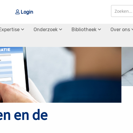
Login
Zoek
Zoek
Expertise
Onderzoek
Bibliotheek
Over ons
en en de