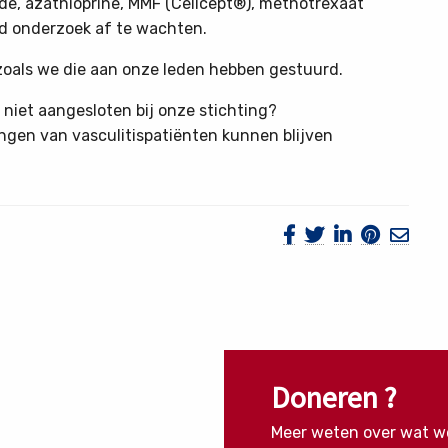
e, azathioprine, MMF (Cellcept®), methotrexaat
md onderzoek af te wachten.
oals we die aan onze leden hebben gestuurd.
 niet aangesloten bij onze stichting?
ngen van vasculitispatiënten kunnen blijven
Doneren ?
Meer weten over wat w