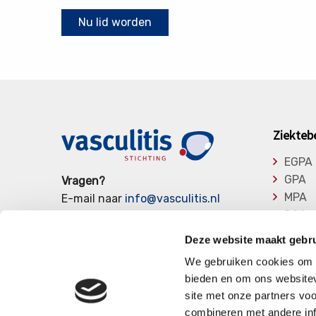
Nu lid worden
Ziekteb
EGPA
GPA
Vragen?
MPA
E-mail naar
info@vasculitis.nl
RCA
of bel ons op:
088 00 22 333
Takay
Elke werkdag van 10:00 – 17:00
Deze website maakt gebru
Overi
We gebruiken cookies om c
bieden en om ons websitev
site met onze partners vo
combineren met andere inf