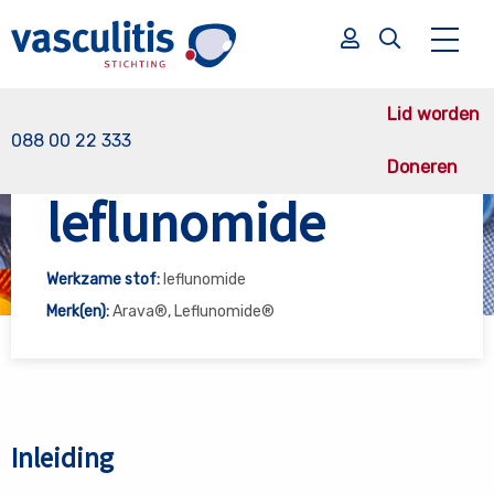
Lid worden
088 00 22 333
Doneren
Vasculitis Stichting
leflunomide
leflunomide
Zoek
Zoek
Werkzame stof:
leflunomide
Merk(en):
Arava®, Leflunomide®
Inleiding