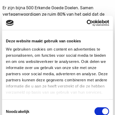
Er zijn bijna 500 Erkende Goede Doelen. Samen
vertegenwoordigen ze ruim 80% van het geld dat de
samenleving doneert aan maatschappelijke doelen. U
herkent ze aan het ‘Erkend Goed Doel’-logo.
Deze website maakt gebruik van cookies
We gebruiken cookies om content en advertenties te
Meer weten over de kwaliteitseisen en de controle door
personaliseren, om functies voor social media te bieden
het CBF? Kijk op
www.cbf.nl
en om ons websiteverkeer te analyseren. Ook delen we
informatie over uw gebruik van onze site met onze
partners voor social media, adverteren en analyse. Deze
Word ook contribuant
partners kunnen deze gegevens combineren met andere
informatie die u aan ze heeft verstrekt of die ze hebben
Samen kunnen we zoveel meer bereiken.
verzameld op basis van uw gebruik van hun services.
Nu lid worden
Toestemmingsselectie
Noodzakelijk