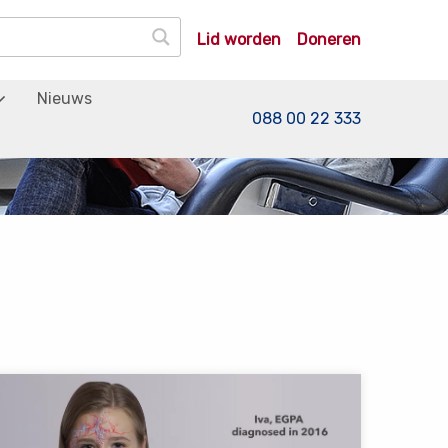
Lid worden
Doneren
Nieuws
088 00 22 333
ees
eer
ver