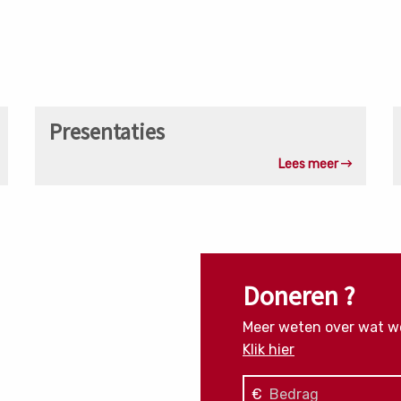
over
o
vasculitis
p
Lees
L
Presentaties
meer
m
over
o
Lees meer
Presentaties
O
b
Doneren ?
Meer weten over wat w
Klik hier
€