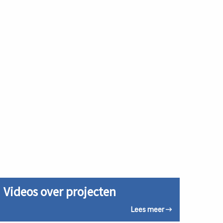
ees
Videos over projecten
eer
ver
Lees meer
ideos