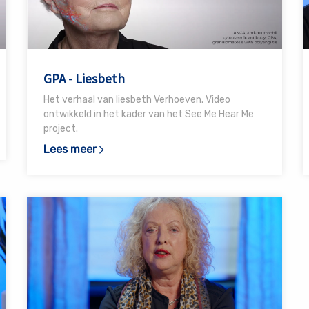
Liesbeth
S
GPA - Liesbeth
Het verhaal van liesbeth Verhoeven. Video
ontwikkeld in het kader van het See Me Hear Me
project.
Lees meer
Lees
meer
over
RCA
-
Maureen