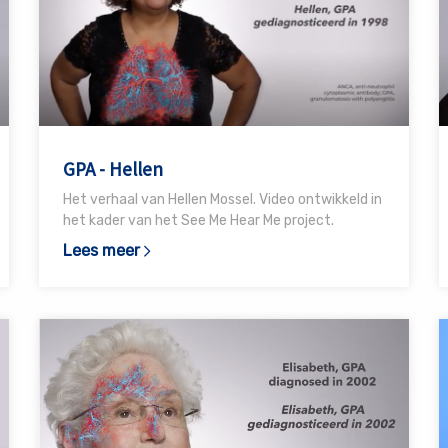
GPA
E
-
-
Hellen
I
GPA - Hellen
Het verhaal van Hellen Mossel. Video ontwikkeld in
het kader van het See Me Hear Me project.
Lees meer
Lees
L
meer
m
over
o
GPA
-
-