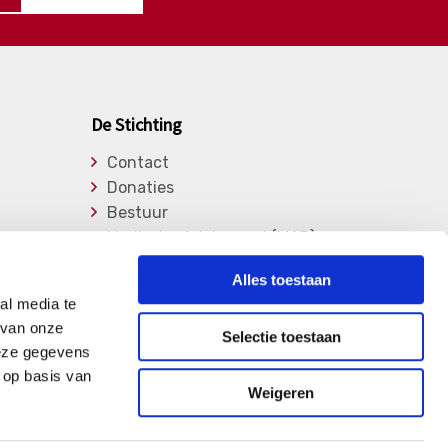
De Stichting
Contact
Donaties
Bestuur
Medische Adviesraad (MAR)
Lid worden
Alles toestaan
Over de stichting
al media te
Vrijwilligers
 van onze
Selectie toestaan
Privacy Verklaring
deze gegevens
 op basis van
Weigeren