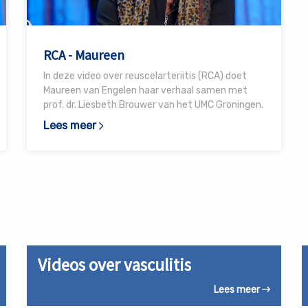
RCA - Maureen
In deze video over reuscelarteriitis (RCA) doet
Maureen van Engelen haar verhaal samen met
prof. dr. Liesbeth Brouwer van het UMC Groningen.
Lees meer
Lees
L
Videos over vasculitis
meer
m
over
o
Lees meer
Videos
V