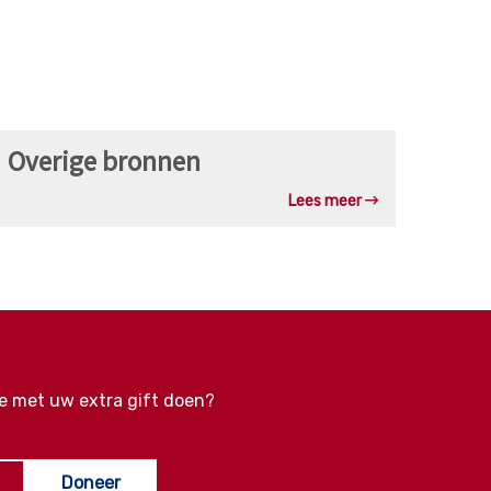
ver
rojecten
ees
Overige bronnen
eer
ver
Lees meer
verige
ronnen
e met uw extra gift doen?
Doneer