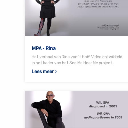
MPA
-
Rina
MPA - Rina
Het verhaal van Rina van 't Hoff. Video ontwikkeld
in het kader van het See Me Hear Me project.
Lees meer
Lees
meer
over
GPA
-