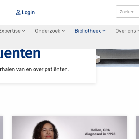
Login
Zoek
Zoek
Expertise
Onderzoek
Bibliotheek
Over ons
 Patiënten
tiënten
erhalen van en over patiënten.
Lees
L
meer
m
over
o