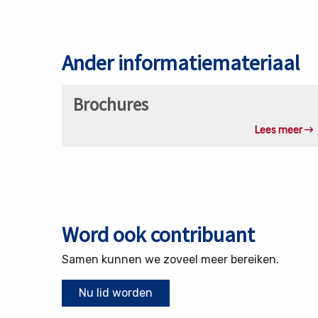
over
de
stichting
Ander informatiemateriaal
Lees
Brochures
meer
over
Lees meer
Brochures
Word ook contribuant
Samen kunnen we zoveel meer bereiken.
Nu lid worden