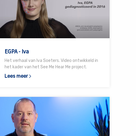
GPA
va
EGPA - Iva
Het verhaal van Iva Soeters. Video ontwikkeld in
het kader van het See Me Hear Me project.
Lees meer
ees
eer
ver
GPA