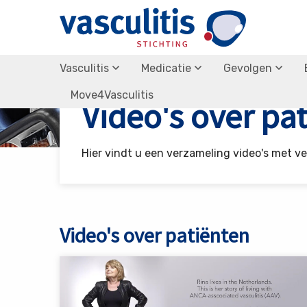
Vasculitis
Medicatie
Gevolgen
Vasculitis Stichting
Bibliotheek
Video’s
Video’s
Move4Vasculitis
Video's over pa
Hier vindt u een verzameling video's met v
Video's over patiënten
Lees
meer
over