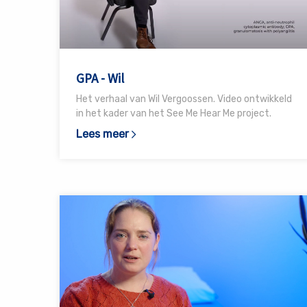
Wil
GPA - Wil
Het verhaal van Wil Vergoossen. Video ontwikkeld
in het kader van het See Me Hear Me project.
Lees meer
Lees
meer
over
EGPA
-
Else