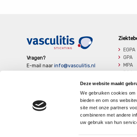
Ziekteb
EGPA
GPA
Vragen?
MPA
E-mail naar
info@vasculitis.nl
RCA
of bel ons op:
088 00 22 333
Takay
Elke werkdag van 10:00 – 17:00
Deze website maakt gebru
Overi
We gebruiken cookies om c
bieden en om ons websitev
site met onze partners vo
combineren met andere inf
uw gebruik van hun servic