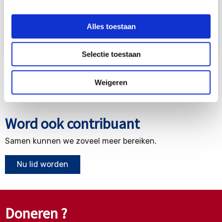
ontstekingen van de bovenste luchtwegen. In ongeveer de
helft van de gevallen is er sprake van
ANCA
, meestal van
het type p-ANCA gericht tegen het MPO-enzym.
Alles toestaan
Lees meer
Selectie toestaan
Weigeren
Word ook contribuant
Samen kunnen we zoveel meer bereiken.
Nu lid worden
Doneren ?