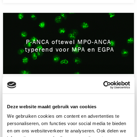
Lees
meer
over
MPA
MPA
MPA staat voor Microscopische PolyAngiitis. Zoals de naam
aangeeft zijn vooral de microscopisch kleine bloedvaatjes
Deze website maakt gebruik van cookies
aangedaan. MPA lijkt heel erg op GPA en de twee zijn ook
voor medici soms moeilijk van elkaar te onderscheiden. Het
We gebruiken cookies om content en advertenties te
komt veel minder voor dan GPA en in plaats van c-ANCA
personaliseren, om functies voor social media te bieden
vinden we hier meestal p-ANCA gericht tegen het MPO-
en om ons websiteverkeer te analyseren. Ook delen we
enzym.