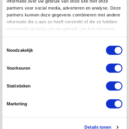
informatie over uw gebruik van onze site met onze
Lees meer
partners voor social media, adverteren en analyse. Deze
partners kunnen deze gegevens combineren met andere
informatie die u aan ze heeft verstrekt of die ze hebben
verzameld op basis van uw gebruik van hun services.
Lees
meer
over
Toestemmingsselectie
EGPA
Noodzakelijk
Voorkeuren
Statistieken
EGPA
Marketing
EGPA staat voor Eosinofiele GPA. Het aantal eosinofielen in
het bloed is bij die patiënten namelijk vaak sterk
toegenomen. EGPA wordt vaak voorafgegaan door een
(jarenlange) fase met astma, neuspoliepen of veelvuldige
Details tonen