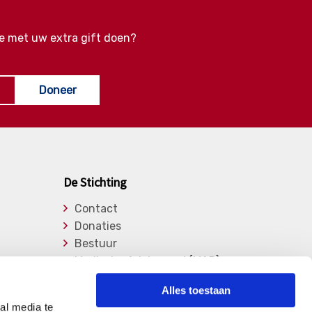
e met uw extra gift doen?
Doneer
De Stichting
Contact
Donaties
Bestuur
Medische Adviesraad (MAR)
Lid worden
Alles toestaan
Over de stichting
al media te