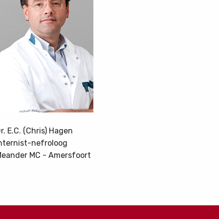
r. E.C. (Chris) Hagen
nternist-nefroloog
eander MC - Amersfoort