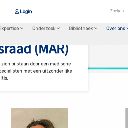
Login
Zoek
Zoek
Expertise
Onderzoek
Bibliotheek
Over ons
Adviesraad (MAR)
sraad (MAR)
t zich bijstaan door een medische
ecialisten met een uitzonderlijke
tis.