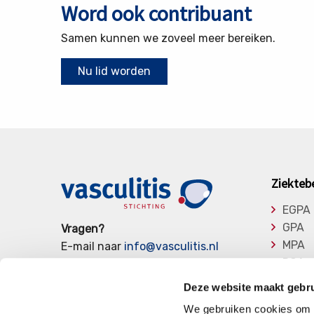
Word ook contribuant
Samen kunnen we zoveel meer bereiken.
Nu lid worden
Ziekteb
EGPA
GPA
Vragen?
MPA
E-mail naar
info@vasculitis.nl
RCA
of bel ons op:
088 00 22 333
Takay
Elke werkdag van 10:00 – 17:00
Deze website maakt gebru
Overi
We gebruiken cookies om c