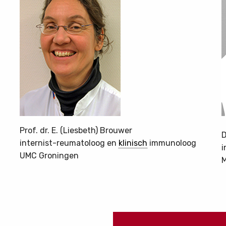
Prof. dr. E. (Liesbeth) Brouwer
D
internist-reumatoloog en
klinisch
immunoloog
i
UMC Groningen
M