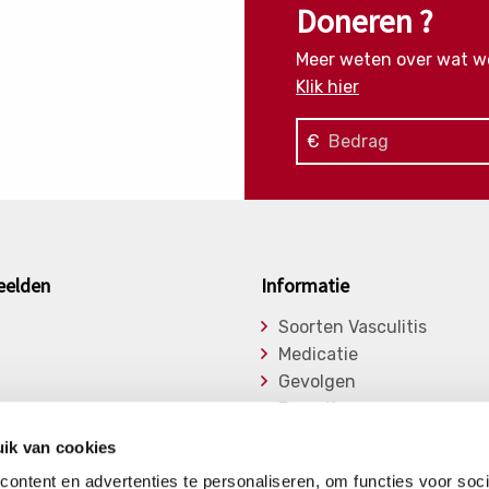
Doneren ?
Meer weten over wat w
Klik hier
€
eelden
Informatie
Soorten Vasculitis
Medicatie
Gevolgen
Expertise
asu
Onderzoek
ik van cookies
ge Vasculitiden
Bibliotheek
ontent en advertenties te personaliseren, om functies voor soci