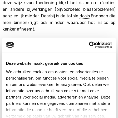
deze wijze van toediening blijkt het risico op infecties
en andere bijwerkingen (bijvoorbeeld blaasproblemen)
aanzienlijk minder. Daarbij is de totale
dosis
Endoxan die
men binnenkrijgt ook minder, waardoor het risico op
kanker afneemt.
Het onderzoek werd uitgevoerd onder 160 patiënten. In
de ene groep kregen de patiënten 3-6 maanden
Endoxan tabletten tot de ziekte in
remissie
kwam en
daarna ging men over op azathioprine, in de andere
Deze website maakt gebruik van cookies
groep werd behandeld met stootkuren Endoxan via
We gebruiken cookies om content en advertenties te
infuus
tot de ziekte tot rust was, en daarna ging men
personaliseren, om functies voor social media te bieden
ook over op azathioprine.De eerste drie stootkuren
en om ons websiteverkeer te analyseren. Ook delen we
werden met een tussenpose van 2 weken gegeven,
informatie over uw gebruik van onze site met onze
daarna ging men over op een tussenpose van 3 weken.
partners voor social media, adverteren en analyse. Deze
De eerste resultaten lijken erop te wijzen dat er tussen
partners kunnen deze gegevens combineren met andere
informatie die u aan ze heeft verstrekt of die ze hebben
beide groepen géén verschil was als het ging om het tot
verzameld op basis van uw gebruik van hun services.
rust komen van de systeemvasculitis. Ook wat betreft