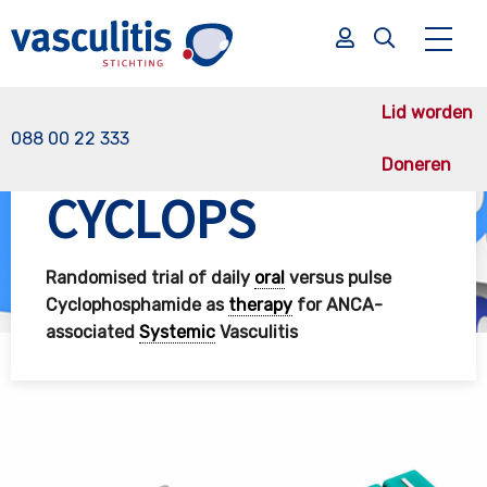
Lid worden
088 00 22 333
Doneren
Vasculitis Stichting
Onderzoek
CYCLOPS (gereed)
CYCLOPS
Zoek
Zoek
Randomised trial of daily
oral
versus pulse
Cyclophosphamide as
therapy
for ANCA-
associated
Systemic
Vasculitis