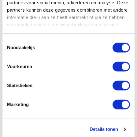
partners voor social media, adverteren en analyse. Deze
partners kunnen deze gegevens combineren met andere
Het verloop
informatie die u aan ze heeft verstrekt of die ze hebben
verzameld op basis van uw gebruik van hun services.
Symptomen
Toestemmingsselectie
Noodzakelijk
Diagnose
Voorkeuren
Behandeling
Prognose
Statistieken
Marketing
Belangrijke medicatie
Lees
prednisolon (prednison)
Details tonen
meer