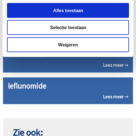
over
Lees meer
prednisolon
Alles toestaan
(prednison)
Lees
methotrexaat
meer
Selectie toestaan
over
Lees meer
methotrexaat
Weigeren
Lees
tocilizumab
meer
over
Lees meer
tocilizumab
Lees
leflunomide
meer
over
Lees meer
leflunomide
Zie ook: