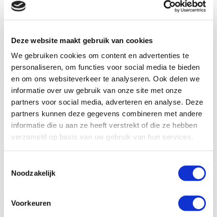
Voorlopig kan in zijn algemeenheid gesteld worden dat
methotrexaat gebruikt kan worden om een
remissie
te
bewerkstelligen bij niet al te heftige vormen van
Deze website maakt gebruik van cookies
systemische vasculitis
. Het is minder geschikt voor
onderhoudsdoeleinden (de vervolgbehandeling). Voor
We gebruiken cookies om content en advertenties te
azathioprine is dit net andersom, dit is geschikter voor
personaliseren, om functies voor social media te bieden
onderhoud.
en om ons websiteverkeer te analyseren. Ook delen we
informatie over uw gebruik van onze site met onze
Bij heftige vormen van systemische vasculitis blijft
partners voor social media, adverteren en analyse. Deze
cyclofosfamide het aangewezen medicijn (zeker in de
partners kunnen deze gegevens combineren met andere
eerste fase van de behandeling).
informatie die u aan ze heeft verstrekt of die ze hebben
verzameld op basis van uw gebruik van hun services.
Werking, toediening en
bijwerkingen
Toestemmingsselectie
Noodzakelijk
Werking
Voorkeuren
Toediening