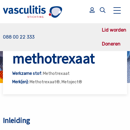
Lid worden
088 00 22 333
Doneren
Vasculitis Stichting
methotrexaat
methotrexaat
Zoek
Zoek
Werkzame stof:
Methotrexaat
Merk(en):
Methotrexaat®, Metoject®
Inleiding