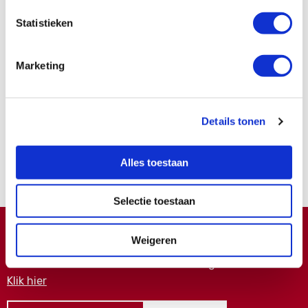
Statistieken
Bijwerkingen
Marketing
Word ook contribuant
Details tonen
Samen kunnen we zoveel meer bereiken.
Alles toestaan
Nu lid worden
Selectie toestaan
Doneren ?
Weigeren
Meer weten over wat we met uw extra gift doen?
Klik hier