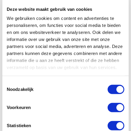
Deze website maakt gebruik van cookies
Extra informatie
We gebruiken cookies om content en advertenties te
personaliseren, om functies voor social media te bieden
Het College ter Beoordeling van Geneesmiddelen (CBG)
en om ons websiteverkeer te analyseren. Ook delen we
heeft in 2017 in samenwerking met de producent Roche
informatie over uw gebruik van onze site met onze
een brochure gemaakt die gaat over het minimaliseren
partners voor social media, adverteren en analyse. Deze
partners kunnen deze gegevens combineren met andere
van het risico voor patiënten die worden behandeld met
informatie die u aan ze heeft verstrekt of die ze hebben
rituximab. De brochure staat op deze website in de
verzameld op basis van uw gebruik van hun services.
sectie BIBLIOTHEEK – OVERIGE ARTIKELEN. U kunt
ook
de CBG brochure hier direct bekijken
.
Toestemmingsselectie
Tot slot:
Noodzakelijk
Mensen met vasculitis gebruiken vaak verschillende
medicijnen. Het gelijktijdig gebruik van verschillende
Voorkeuren
medicijnen is niet altijd veilig. Licht daarom altijd uw
huisarts en apotheker in over uw behandeling met
rituximab en vertel wanneer u het laatste
infuus
heeft
Statistieken