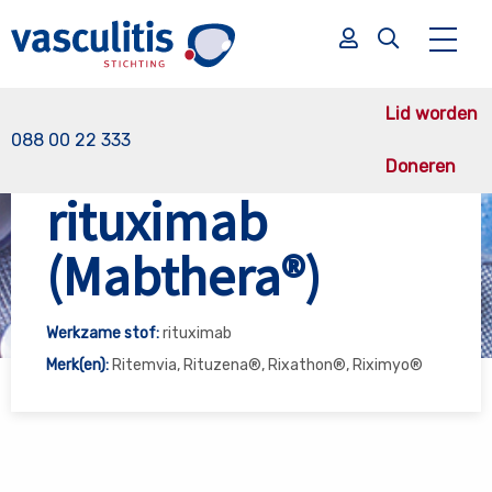
Lid worden
088 00 22 333
Doneren
Vasculitis Stichting
rituximab (Mabthera®)
rituximab
Zoek
Zoek
(Mabthera®)
Werkzame stof:
rituximab
Merk(en):
Ritemvia, Rituzena®, Rixathon®, Riximyo®