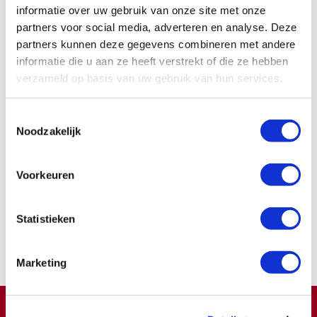
Voor
conjunctivitis
, die gepaard gaat met droge en
informatie over uw gebruik van onze site met onze
partners voor social media, adverteren en analyse. Deze
branderige ogen, zijn er vele soorten druppels (bijv.
partners kunnen deze gegevens combineren met andere
kunsttranen), zalfjes of gels in de handel die de
irritatie
informatie die u aan ze heeft verstrekt of die ze hebben
kunnen verzachten.
verzameld op basis van uw gebruik van hun services.
Zie ook het
artikel over oogproblemen bij de ziekte van
Wegener
gepubliceerd door dr. Kalman van het UMC in
Toestemmingsselectie
ons kwartaalblad WegenerWijzer van januari 2007.
Noodzakelijk
Voorkeuren
Word ook contribuant
Samen kunnen we zoveel meer bereiken.
Statistieken
Nu lid worden
Marketing