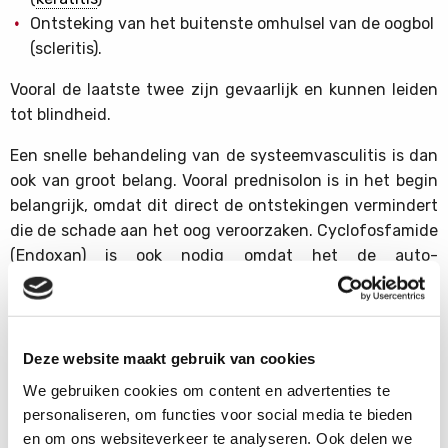
Ontsteking van het buitenste omhulsel van de oogbol
(scleritis).
Vooral de laatste twee zijn gevaarlijk en kunnen leiden
tot blindheid.
Een snelle behandeling van de systeemvasculitis is dan
ook van groot belang. Vooral prednisolon is in het begin
belangrijk, omdat dit direct de ontstekingen vermindert
die de schade aan het oog veroorzaken. Cyclofosfamide
(Endoxan) is ook nodig omdat het de auto-
immuunreactie stopt.
Een
conjunctivitis
,
keratitis
en scleritis die niet door
systeemvasculitis zijn veroorzaakt, worden vaak
Deze website maakt gebruik van cookies
plaatselijk behandeld met corticosteroïde-druppels. Ook
We gebruiken cookies om content en advertenties te
bij de ziekte van Behçet worden oogproblemen vaak
personaliseren, om functies voor social media te bieden
behandeld met corticosteroïde-druppels.
en om ons websiteverkeer te analyseren. Ook delen we