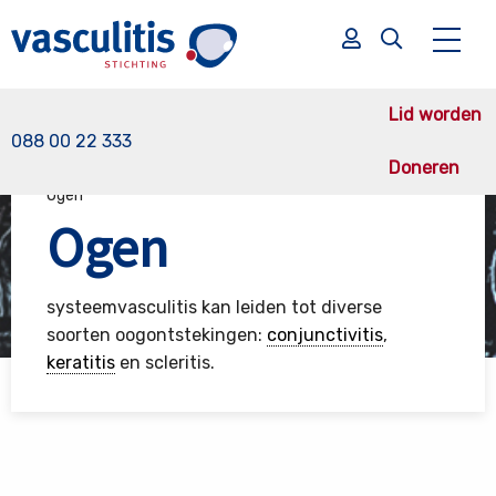
Lid worden
088 00 22 333
Doneren
Vasculitis Stichting
Gevolgen
Effecten van de ziekte
Ogen
Zoek
Ogen
Zoek
systeemvasculitis kan leiden tot diverse
soorten oogontstekingen:
conjunctivitis
,
keratitis
en scleritis.