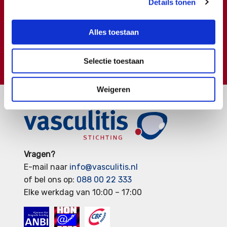
Doneren ?
Details tonen
Meer weten over wat we met uw extra gift doen?
Klik hier
Alles toestaan
€
Doneer
Selectie toestaan
Weigeren
Vragen?
E-mail naar
info@vasculitis.nl
of bel ons op:
088 00 22 333
Elke werkdag van 10:00 – 17:00