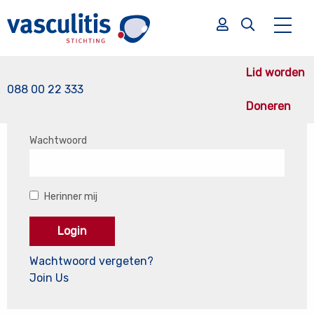
Al lid? Log hier in!
Lid worden
Gebruikersnaam of e-mail
088 00 22 333
Doneren
Zoek
Wachtwoord
Zoek
Herinner mij
Wachtwoord vergeten?
Join Us