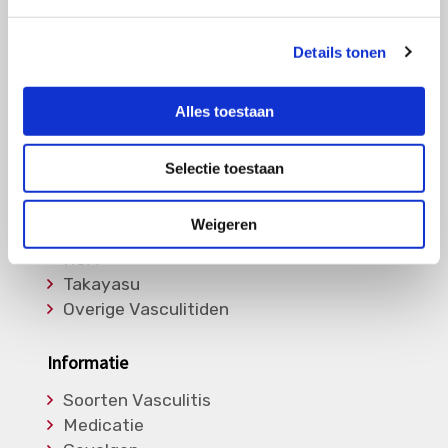
of bel ons op:
088 00 22 333
Elke werkdag van 10:00 – 17:00
Details tonen
Alles toestaan
Ziektebeelden
Selectie toestaan
EGPA
GPA
Weigeren
MPA
RCA
Takayasu
Overige Vasculitiden
Informatie
Soorten Vasculitis
Medicatie