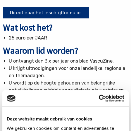
Direct naar het inschrijfformulier
Wat kost het?
25 euro per JAAR
Waarom lid worden?
U ontvangt dan 3 x per jaar ons blad VascuZine.
U krijgt uitnodigingen voor onze landelijke, regionale
en themadagen.
U wordt op de hoogte gehouden van belangrijke
ontwikkelingen middels onze digitale nieuwsbrieven.
U krijgt als contribuant toegang tot de digitale versie
van alle Vascuzines die de laatste 10 jaar zijn
verschenen!
Deze website maakt gebruik van cookies
U kunt bovendien gericht zoeken in alle (meer dan
800) artikelen die in de Vascuzine zijn gepubliceerd.
We gebruiken cookies om content en advertenties te