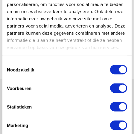
personaliseren, om functies voor social media te bieden
Als nieuwe contribuant ontvangt u verder:
en om ons websiteverkeer te analyseren. Ook delen we
een informatiepakket met de twee laatste
informatie over uw gebruik van onze site met onze
VascuZines;
partners voor social media, adverteren en analyse. Deze
enkele exemplaren van de patiëntenbrochure “Leven
partners kunnen deze gegevens combineren met andere
met Vasculitis”;
informatie die u aan ze heeft verstrekt of die ze hebben
enkele exemplaren van de brochure voor huisartsen,
verzameld op basis van uw gebruik van hun services.
verpleegkundigen en fysiotherapeuten;
de voor uw ziektebeeld relevante fact-sheet.
Toestemmingsselectie
Noodzakelijk
Voorkeuren
Statistieken
Vragen?
Marketing
E-mail naar
info@vasculitis.nl