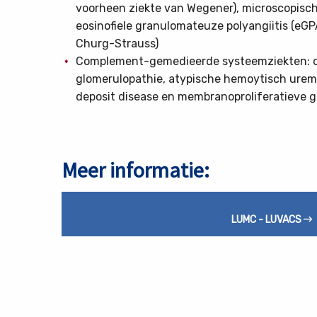
voorheen ziekte van Wegener), microscopische
eosinofiele granulomateuze polyangiitis (eGP
Churg-Strauss)
Complement-gemedieerde systeemziekten: o.
glomerulopathie, atypische hemoytisch ure
deposit disease en membranoproliferatieve g
Meer informatie:
Lees
meer
LUMC - LUVACS
over