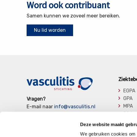
Word ook contribuant
Samen kunnen we zoveel meer bereiken.
Nu lid worden
Ziekteb
EGPA
GPA
Vragen?
MPA
E-mail naar
info@vasculitis.nl
RCA
of bel ons op:
088 00 22 333
Takay
Elke werkdag van 10:00 – 17:00
Deze website maakt gebru
Overi
We gebruiken cookies om c