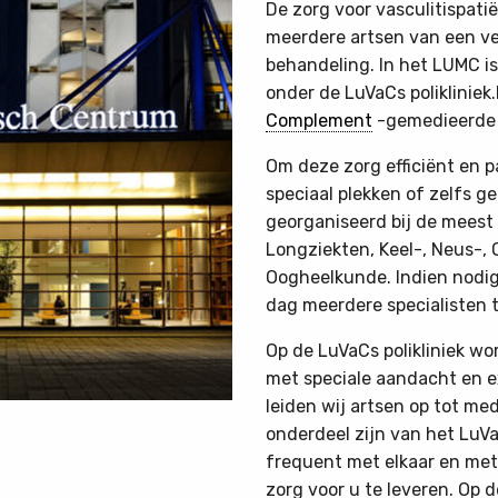
De zorg voor vasculitispatië
meerdere artsen van een ver
behandeling. In het LUMC is
onder de LuVaCs polikliniek
Complement
-gemedieerde 
Om deze zorg efficiënt en pa
speciaal plekken of zelfs g
georganiseerd bij de meest 
Longziekten, Keel-, Neus-, 
Oogheelkunde. Indien nodig
dag meerdere specialisten 
Op de LuVaCs polikliniek w
met speciale aandacht en e
leiden wij artsen op tot med
onderdeel zijn van het LuV
frequent met elkaar en met
zorg voor u te leveren. Op d