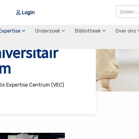
Login
Zoek
Zoek
Expertise
Onderzoek
Bibliotheek
Over ons
iversitair
um
tis Expertise Centrum (VEC)