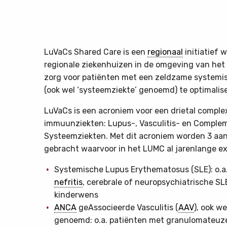
LuVaCs Shared Care is een
regionaal
initiatief
regionale ziekenhuizen in de omgeving van h
zorg voor patiënten met een zeldzame system
(ook wel ‘systeemziekte’ genoemd) te optimalis
LuVaCs is een acroniem voor een drietal compl
immuunziekten: Lupus-, Vasculitis- en Comple
Systeemziekten. Met dit acroniem worden 3 aan
gebracht waarvoor in het LUMC al jarenlange ex
Systemische Lupus Erythematosus (SLE): o.a
nefritis
, cerebrale of neuropsychiatrische S
kinderwens
ANCA
geAssocieerde Vasculitis (
AAV
), ook we
genoemd: o.a. patiënten met granulomateuze 