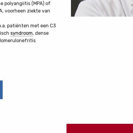
 polyangiitis (MPA) of
A, voorheen ziekte van
a. patiënten met een C3
misch
syndroom
, dense
lomerulonefritis