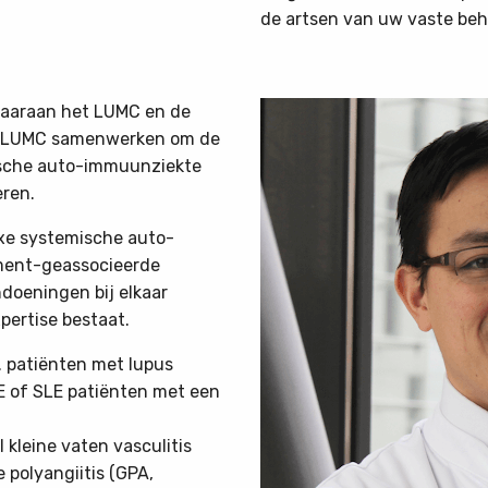
de artsen van uw vaste be
 waaraan het LUMC en de
et LUMC samenwerken om de
ische auto-immuunziekte
eren.
exe systemische auto-
ment-geassocieerde
doeningen bij elkaar
pertise bestaat.
. patiënten met lupus
LE of SLE patiënten met een
l kleine vaten vasculitis
polyangiitis (GPA,