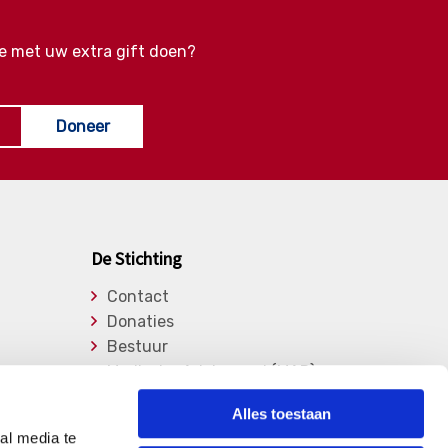
e met uw extra gift doen?
Doneer
De Stichting
Contact
Donaties
Bestuur
Medische Adviesraad (MAR)
Lid worden
Alles toestaan
Over de stichting
al media te
Vrijwilligers