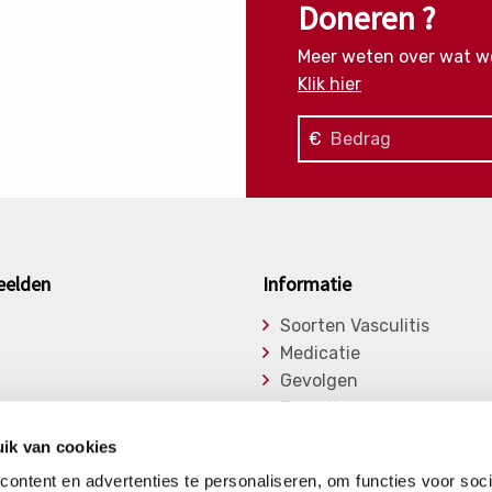
Doneren ?
Meer weten over wat w
Klik hier
€
eelden
Informatie
Soorten Vasculitis
Medicatie
Gevolgen
Expertise
asu
Onderzoek
ik van cookies
ge Vasculitiden
Bibliotheek
ontent en advertenties te personaliseren, om functies voor soci
Nieuwsberichten