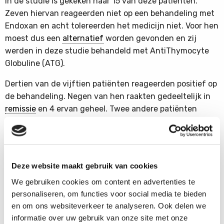
In de studie is gekeken naar 15 van deze patiënten.
Zeven hiervan reageerden niet op een behandeling met
Endoxan en acht tolereerden het medicijn niet. Voor hen
moest dus een
alternatief
worden gevonden en zij
werden in deze studie behandeld met AntiThymocyte
Globuline (ATG).
Dertien van de vijftien patiënten reageerden positief op
de behandeling. Negen van hen raakten gedeeltelijk in
remissie
en 4 ervan geheel. Twee andere patiënten
overleden helaas.
U vindt hier een
samenvatting van het verslag van de
studie
zoals de onderzoekers dit publiceerden in het
Deze website maakt gebruik van cookies
2004 April nummer van Kidney International.
We gebruiken cookies om content en advertenties te
U vindt
de details over het oorspronkelijke onderzoek
in
personaliseren, om functies voor social media te bieden
de formele beschrijving van het onderzoek. Weest u er
en om ons websiteverkeer te analyseren. Ook delen we
zich echter van bewust dat het document niet is
informatie over uw gebruik van onze site met onze