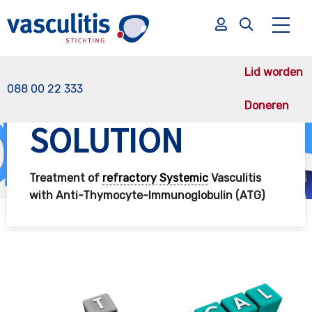
Lid worden
088 00 22 333
Doneren
Vasculitis Stichting
Onderzoek
SOLUTION (afgerond)
SOLUTION
Zoek
Zoek
Treatment of
refractory
Systemic
Vasculitis
with Anti-Thymocyte-Immunoglobulin (ATG)