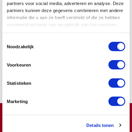
geschreven voor patiënten maar voor de medische
partners voor social media, adverteren en analyse. Deze
gemeenschap
partners kunnen deze gegevens combineren met andere
informatie die u aan ze heeft verstrekt of die ze hebben
verzameld op basis van uw gebruik van hun services.
Deze pagina is voor het laatst bijgewerkt in 2011
Toestemmingsselectie
Noodzakelijk
Word ook contribuant
Voorkeuren
Samen kunnen we zoveel meer bereiken.
Statistieken
Nu lid worden
Marketing
Doneren ?
Details tonen
Meer weten over wat we met uw extra gift doen?