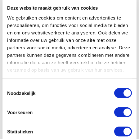
Deze website maakt gebruik van cookies
De inschrijvingen openen in
maart 2026
. We nodigen u
van harte uit om mee te doen, mee te denken en dit
We gebruiken cookies om content en advertenties te
initiatief binnen uw eigen netwerk onder de aandacht
personaliseren, om functies voor social media te bieden
te brengen.
en om ons websiteverkeer te analyseren. Ook delen we
informatie over uw gebruik van onze site met onze
partners voor social media, adverteren en analyse. Deze
Vorig jaar hebben we veel reacties ontvangen op de
partners kunnen deze gegevens combineren met andere
nieuwsbrief over dit evenement. We danken iedereen
informatie die u aan ze heeft verstrekt of die ze hebben
die heeft gereageerd hartelijk voor de betrokkenheid!
verzameld op basis van uw gebruik van hun services.
Binnenkort ontvangt u meer informatie over de
Toestemmingsselectie
aanmeldprocedure(s) en het donatieplatform “Geef.nl.”
Noodzakelijk
Samen bewegen we voor zichtbaarheid. Samen maken
we het verschil voor zeldzaam.
Voorkeuren
Meld je
hier
aan!
Statistieken