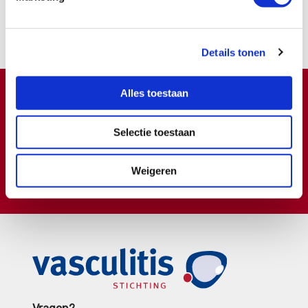
Samen kunnen we zoveel meer bereiken.
Nu lid worden
Details tonen
Alles toestaan
Doneren ?
Meer weten over wat we met uw extra gift doen?
Selectie toestaan
Klik hier
Weigeren
€
Doneer