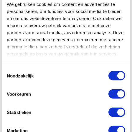
We gebruiken cookies om content en advertenties te
Vóór de diagnose
personaliseren, om functies voor social media te bieden
en om ons websiteverkeer te analyseren. Ook delen we
informatie over uw gebruik van onze site met onze
Diagnose - Herkenning en Schok
partners voor social media, adverteren en analyse. Deze
partners kunnen deze gegevens combineren met andere
Het ziekenhuis
informatie die u aan ze heeft verstrekt of die ze hebben
verzameld op basis van uw gebruik van hun services.
De behandeling
Toestemmingsselectie
Weer thuis
Noodzakelijk
De omslag
Voorkeuren
Statistieken
Word ook contribuant
Marketing