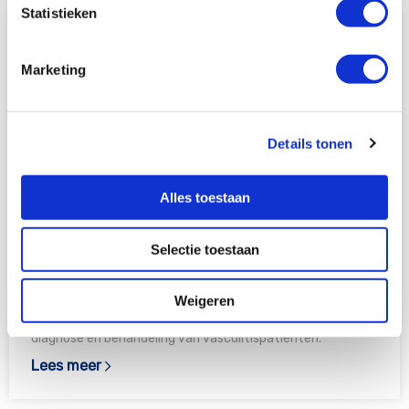
Statistieken
Lees
meer
over
Marketing
Maasstad
ziekenhuis
Details tonen
Alles toestaan
Maasstad ziekenhuis
Selectie toestaan
Het Maasstad ziekenhuis in Rotterdam heeft een klein
team bevlogen vasculitisdokters en samen zien ze veel
vasculitispatiënten. In samenwerking met het Erasmus MC
Weigeren
spelen ze een belangrijke rol in de regio als het gaat om de
diagnose en behandeling van vasculitispatiënten.
Lees meer