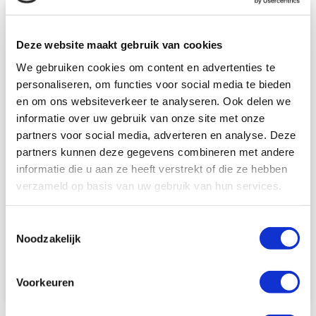
Lees
meer
over
Deze website maakt gebruik van cookies
Meander
We gebruiken cookies om content en advertenties te
Medisch
personaliseren, om functies voor social media te bieden
Centrum
en om ons websiteverkeer te analyseren. Ook delen we
informatie over uw gebruik van onze site met onze
partners voor social media, adverteren en analyse. Deze
partners kunnen deze gegevens combineren met andere
informatie die u aan ze heeft verstrekt of die ze hebben
Meander Medisch Centrum
verzameld op basis van uw gebruik van hun services.
Het Meander MC heeft een sterk vasculitisteam dat onder
leiding staat van dr. E.C. (Chris) Hagen en dr. H.H.F, Hilde
Toestemmingsselectie
Remmelts. Dr. Hagen is gepromoveerd op vasculitis onder
Noodzakelijk
de hoede van wijlen prof. dr. Fokko van der Woude, de
ontdekker van
ANCA
.
Lees meer
Voorkeuren