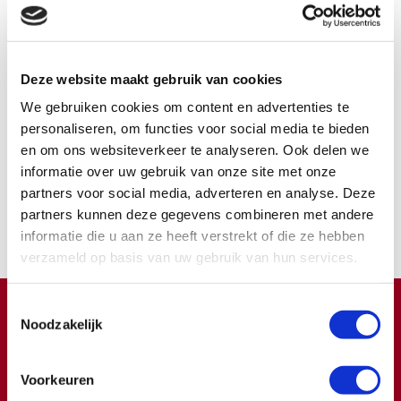
echter van bewust dat dit document niet is geschreven
voor patiënten maar voor de medische gemeenschap.
Deze website maakt gebruik van cookies
Deze pagina is voor het laatst bijgewerkt in 2018
We gebruiken cookies om content en advertenties te
personaliseren, om functies voor social media te bieden
Word ook contribuant
en om ons websiteverkeer te analyseren. Ook delen we
informatie over uw gebruik van onze site met onze
Samen kunnen we zoveel meer bereiken.
partners voor social media, adverteren en analyse. Deze
partners kunnen deze gegevens combineren met andere
Nu lid worden
informatie die u aan ze heeft verstrekt of die ze hebben
verzameld op basis van uw gebruik van hun services.
Toestemmingsselectie
Doneren ?
Noodzakelijk
Meer weten over wat we met uw extra gift doen?
Klik hier
Voorkeuren