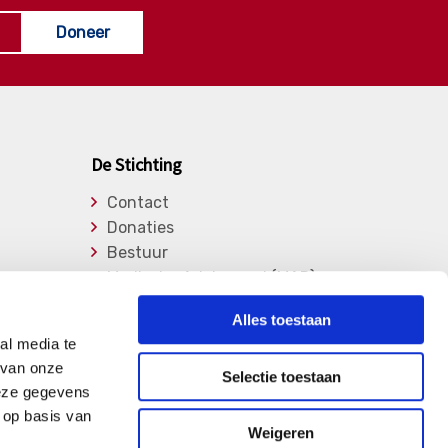
Doneer
De Stichting
Contact
Donaties
Bestuur
Medische Adviesraad (MAR)
Lid worden
Alles toestaan
Over de stichting
al media te
Vrijwilligers
 van onze
Selectie toestaan
Privacy Verklaring
deze gegevens
 op basis van
Weigeren