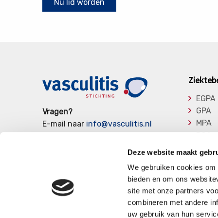
Nu lid worden
Ziekteb
EGPA
GPA
Vragen?
MPA
E-mail naar
info@vasculitis.nl
RCA
of bel ons op:
088 00 22 333
Takay
Elke werkdag van 10:00 – 17:00
Deze website maakt gebru
Overi
We gebruiken cookies om c
bieden en om ons websitev
site met onze partners vo
combineren met andere inf
uw gebruik van hun servic