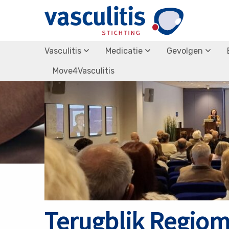
Terug naar nieuws overzicht
Vasculitis
Medicatie
Gevolgen
Move4Vasculitis
Terugblik Regiom