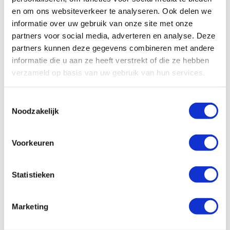
en om ons websiteverkeer te analyseren. Ook delen we
informatie over uw gebruik van onze site met onze
partners voor social media, adverteren en analyse. Deze
partners kunnen deze gegevens combineren met andere
informatie die u aan ze heeft verstrekt of die ze hebben
verzameld op basis van uw gebruik van hun services.
AAV
GPA
MPA
Stichting
Toestemmingsselectie
Noodzakelijk
Voorkeuren
Word ook contribuant
Statistieken
Samen kunnen we zoveel meer bereiken.
Marketing
Nu lid worden