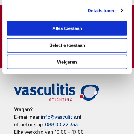
Details tonen
Doneren ?
Alles toestaan
Meer weten over wat we met uw extra gift doen?
Klik hier
Selectie toestaan
€
Doneer
Weigeren
Vragen?
E-mail naar
info@vasculitis.nl
of bel ons op:
088 00 22 333
Elke werkdag van 10:00 – 17:00