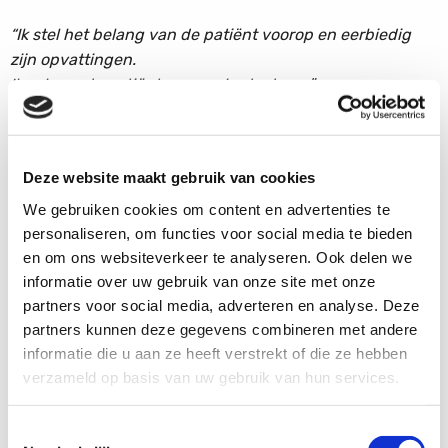
“Ik stel het belang van de patiënt voorop en eerbiedig
zijn opvattingen.
Ik zal aan de patiënt geen schade doe
n. “
Misschien is het zelfs goed om even uw doktersjas uit te
trekken en als mens even stil te staan bij onderstaand
gedicht uit 2015 van Martijn Adelmund, in die tijd
Deze website maakt gebruik van cookies
stadsdichter van Wageningen.
We gebruiken cookies om content en advertenties te
We hebben daarbij voor de duidelijkheid maar even de eerste twee
personaliseren, om functies voor social media te bieden
regels wat aangepast.
en om ons websiteverkeer te analyseren. Ook delen we
informatie over uw gebruik van onze site met onze
We realiseren ons volledig dat dit voorstel wat theatraal
partners voor social media, adverteren en analyse. Deze
of zelfs belerend klinkt maar het is onze stellige
partners kunnen deze gegevens combineren met andere
opvatting dat u als betrokken artsen in het MUMC+ in
informatie die u aan ze heeft verstrekt of die ze hebben
ieder geval als collectief ernstig zondigt tegen de regels
verzameld op basis van uw gebruik van hun services.
van uw artseneed en zo aan onze groep patiënten wel
degelijk schade doet.
Toestemmingsselectie