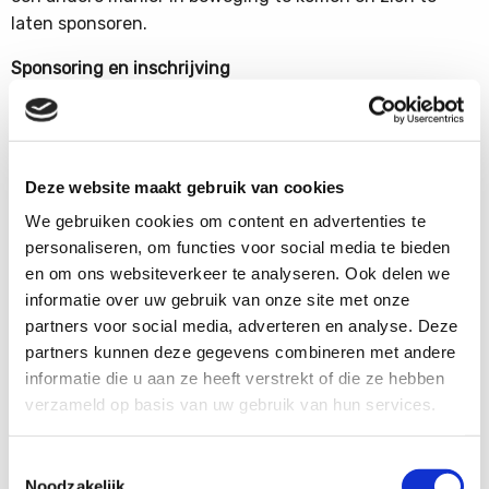
laten sponsoren.
Sponsoring en inschrijving
De sponsoring verloopt via een veilig online platform.
Hier kunt u eenvoudig een eigen actiepagina aanmaken
en delen met familie, vrienden en via sociale media.
Donateurs kunnen veilig betalen via iDEAL, PayPal of
Deze website maakt gebruik van cookies
creditcard.
We gebruiken cookies om content en advertenties te
personaliseren, om functies voor social media te bieden
De inschrijvingen openen in
maart 2026
. We nodigen u
en om ons websiteverkeer te analyseren. Ook delen we
van harte uit om mee te doen, mee te denken en dit
informatie over uw gebruik van onze site met onze
initiatief binnen uw eigen netwerk onder de aandacht
partners voor social media, adverteren en analyse. Deze
te brengen.
partners kunnen deze gegevens combineren met andere
Vorig jaar hebben we veel reacties ontvangen op de
informatie die u aan ze heeft verstrekt of die ze hebben
nieuwsbrief over dit evenement. We danken iedereen
verzameld op basis van uw gebruik van hun services.
die heeft gereageerd hartelijk voor de betrokkenheid!
Toestemmingsselectie
Binnenkort ontvangt u meer informatie over de
Noodzakelijk