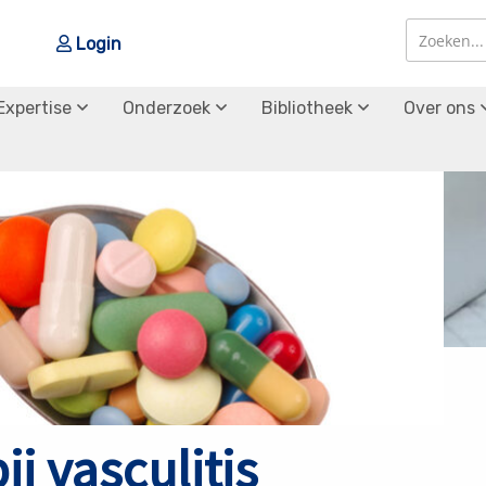
Login
Zoek
Zoek
Expertise
Onderzoek
Bibliotheek
Over ons
j vasculitis