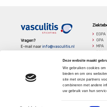
Ziekteb
EGPA
GPA
Vragen?
MPA
E-mail naar
info@vasculitis.nl
RCA
of bel ons op:
088 00 22 333
Takay
Elke werkdag van 10:00 – 17:00
Deze website maakt gebru
Overi
We gebruiken cookies om c
bieden en om ons websitev
site met onze partners vo
combineren met andere inf
uw gebruik van hun servic
Privacy Verklaring
Cookies
Disclaimer
Toestemmingsselectie