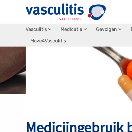
Terug naar nieuws overzicht
Vasculitis
Medicatie
Gevolgen
Move4Vasculitis
Medicijngebruik bi