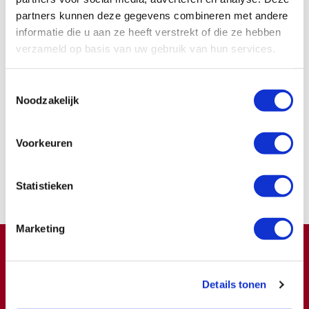
AAV
Expertise
partners kunnen deze gegevens combineren met andere
informatie die u aan ze heeft verstrekt of die ze hebben
verzameld op basis van uw gebruik van hun services.
Toestemmingsselectie
Noodzakelijk
Word ook contribuant
Voorkeuren
Samen kunnen we zoveel meer bereiken.
Statistieken
Nu lid worden
Marketing
Doneren ?
Meer weten over wat we met uw extra gift doen?
Details tonen
Klik hier