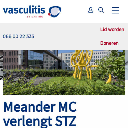
Terug naar nieuws overzicht
Lid worden
088 00 22 333
Doneren
Zoek
Zoek
Meander MC
verlengt STZ