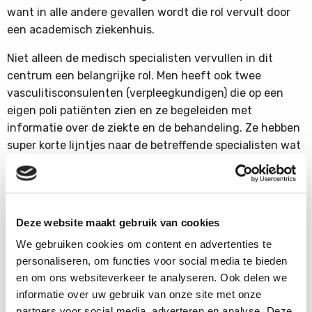
want in alle andere gevallen wordt die rol vervult door
een academisch ziekenhuis.
Niet alleen de medisch specialisten vervullen in dit
centrum een belangrijke rol. Men heeft ook twee
vasculitisconsulenten (verpleegkundigen) die op een
eigen poli patiënten zien en ze begeleiden met
informatie over de ziekte en de behandeling. Ze hebben
super korte lijntjes naar de betreffende specialisten wat
ervoor zorgt dat de patiënt zijn of haar arts en expertise
altijd snel binnen bereik heeft. Uit een recent gehouden
enquête blijkt dat patiënten deze dienstverlening
waarderen met maar liefst een 8,7
Deze website maakt gebruik van cookies
Geen wonder dat die erkenning is verlengd en geen
We gebruiken cookies om content en advertenties te
wonder dat wij als stichting blij met ze zijn!
personaliseren, om functies voor social media te bieden
en om ons websiteverkeer te analyseren. Ook delen we
informatie over uw gebruik van onze site met onze
partners voor social media, adverteren en analyse. Deze