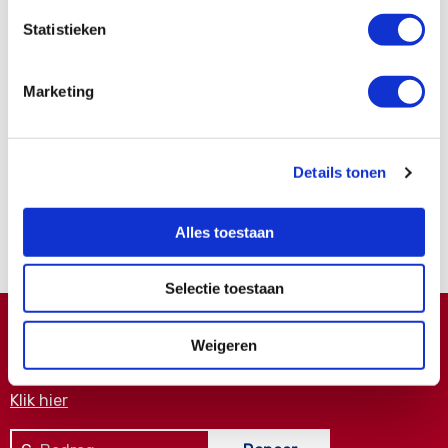
Statistieken
Marketing
Word ook contribuant
Details tonen
Samen kunnen we zoveel meer bereiken.
Alles toestaan
Nu lid worden
Selectie toestaan
Doneren ?
Weigeren
Meer weten over wat we met uw extra gift doen?
Klik hier