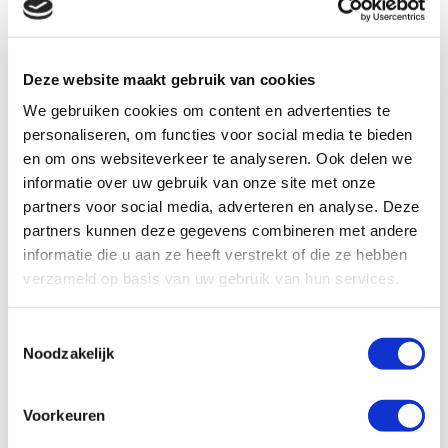
Uiteindelijk kon niemand om de resultaten van zijn
onderzoek heen en verwierf hij toch de belangrijke
status van iemand die een nieuwe ziekte heeft ontdekt.
Deze website maakt gebruik van cookies
Ondertussen is er geen kinderarts of vasculitisexpert ter
wereld die hem niet kent.
We gebruiken cookies om content en advertenties te
personaliseren, om functies voor social media te bieden
Hijzelf gaf het ziektebeeld indertijd de naam
en om ons websiteverkeer te analyseren. Ook delen we
Mucocutaan
Lymfeklier
Syndroom
. Deze naam komt
informatie over uw gebruik van onze site met onze
voort uit de klinische verschijnselen. De ziekte
partners voor social media, adverteren en analyse. Deze
veroorzaakt namelijk ontsteking van het mondslijmvlies
partners kunnen deze gegevens combineren met andere
(
mucus
= slijm), huiduitslag (cutis = huid), en zwellingen
informatie die u aan ze heeft verstrekt of die ze hebben
van de lymfeklieren.
verzameld op basis van uw gebruik van hun services.
De wereld heeft afscheid moeten nemen van een
Toestemmingsselectie
bijzondere dokter.
Noodzakelijk
Voorkeuren
Expertise
Kawasaki