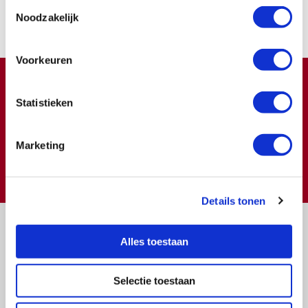
Toestemmingsselectie
Noodzakelijk
Nu lid worden
Voorkeuren
Doneren ?
Statistieken
Meer weten over wat we met uw extra gift doen?
Klik hier
Marketing
€
Doneer
Details tonen
Alles toestaan
Selectie toestaan
Vragen?