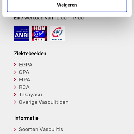
E-mail naar
info@vasculitis.nl
Weigeren
of bel ons op:
088 00 22 333
Elke werkdag van 10:00 – 17:00
Ziektebeelden
EGPA
GPA
MPA
RCA
Takayasu
Overige Vasculitiden
Informatie
Soorten Vasculitis