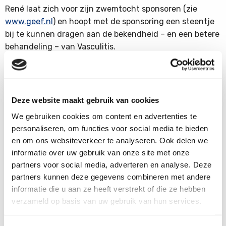
René laat zich voor zijn zwemtocht sponsoren (zie
www.geef.nl
) en hoopt met de sponsoring een steentje
bij te kunnen dragen aan de bekendheid – en een betere
behandeling – van Vasculitis.
Wij wensen René veel succes!!!
Deze website maakt gebruik van cookies
Stichting
We gebruiken cookies om content en advertenties te
personaliseren, om functies voor social media te bieden
en om ons websiteverkeer te analyseren. Ook delen we
informatie over uw gebruik van onze site met onze
partners voor social media, adverteren en analyse. Deze
partners kunnen deze gegevens combineren met andere
informatie die u aan ze heeft verstrekt of die ze hebben
Word ook contribuant
verzameld op basis van uw gebruik van hun services.
Samen kunnen we zoveel meer bereiken.