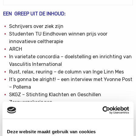
EEN GREEP UIT DE INHOUD:
Schrijvers over ziek zijn
Studenten TU Eindhoven winnen prijs voor
innovatieve celtherapie
ARCH
In varietate concordia – doelstelling en inrichting van
Vasculitis International
Rust, relax, reuring – de column van Inge Linn Mes
It’s gonna be alright! – een interview met Yvonne Post
– Pollema
SKGZ – Stichting Klachten en Geschillen
Zorgverzekeringen
Najaarwebinars
Wie zorgt er voor de mantelzorger?
Het ontstekingsproces in RCA en ANCA-vasculitis
Deze website maakt gebruik van cookies
Suiker uitplassen om de nieren te beschermen