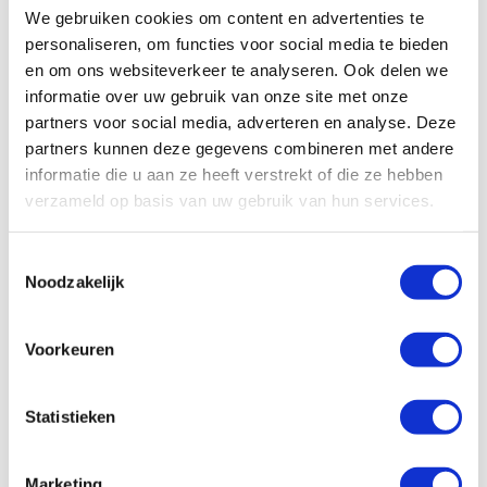
Het DRIMID consortium – werkzaamheid van
We gebruiken cookies om content en advertenties te
medicijnen bij zeldzame ontstekingsziekten
personaliseren, om functies voor social media te bieden
Niemand moet zich alleen voelen – een interview met
en om ons websiteverkeer te analyseren. Ook delen we
Alina Petrelli
informatie over uw gebruik van onze site met onze
partners voor social media, adverteren en analyse. Deze
Pedmed onderzoekt het geven van steroïden bij
partners kunnen deze gegevens combineren met andere
kinderen met Kawasaki
informatie die u aan ze heeft verstrekt of die ze hebben
verzameld op basis van uw gebruik van hun services.
Stichting
Toestemmingsselectie
Noodzakelijk
Voorkeuren
Statistieken
Word ook contribuant
Marketing