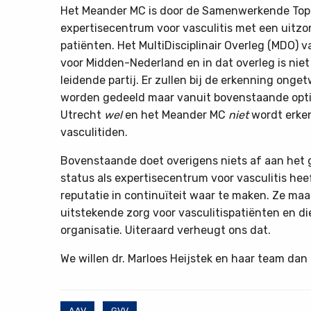
Het Meander MC is door de Samenwerkende Topk
expertisecentrum voor vasculitis met een uitzon
patiënten. Het MultiDisciplinair Overleg (MDO) 
voor Midden-Nederland en in dat overleg is ni
leidende partij. Er zullen bij de erkenning onge
worden gedeeld maar vanuit bovenstaande optie
Utrecht
wel
en het Meander MC
niet
wordt erke
vasculitiden.
Bovenstaande doet overigens niets af aan het g
status als expertisecentrum voor vasculitis hee
reputatie in continuïteit waar te maken. Ze ma
uitstekende zorg voor vasculitispatiënten en di
organisatie. Uiteraard verheugt ons dat.
We willen dr. Marloes Heijstek en haar team dan
AAV
GVV