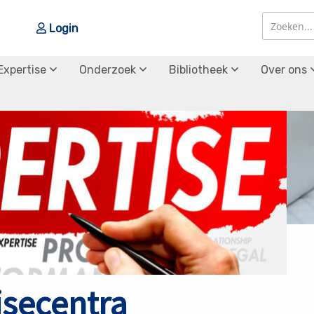
Login
Zoek
Zoek
Expertise
Onderzoek
Bibliotheek
Over ons
isecentra