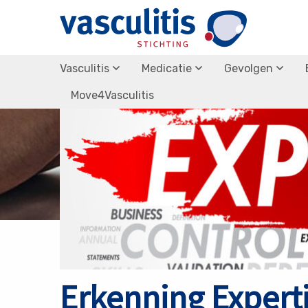
Terug naar nieuws overzicht
Vasculitis
Medicatie
Gevolgen
Move4Vasculitis
Erkenning Expert