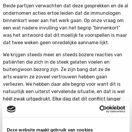
Beide partijen verwachten dat deze gesprekken en de al
ondernomen acties ertoe leiden dat de immunologen
binnenkort weer aan het werk gaan. Op onze vraag om
een wat nadere invulling van het begrip “binnenkort”
was het antwoord dat dit moeilijk te voorspellen is maar
dat twee weken geen onredelijke aanname lijkt.
We krijgen steeds meer en steeds bozere reacties van
patiënten die zich in de steek gelaten voelen en
buitengwoon bezorg zijn. Ze zijn bang dat ze de
arts waarin ze zoveel vertrouwen hebben gaan
verliezen. We hebben daar alle begrip voor want dit is
natuurlijk een uiterst vervelende situatie, en dat is wel
héél zwak uitgedrukt. Elke dag dat dit conflict langer
duurt is er één teveel.
Toch pleiten wij ervoor om nog even geduldig af te
wachten tot partijen uitonderhandeld zijn en er een
Deze website maakt gebruik van cookies