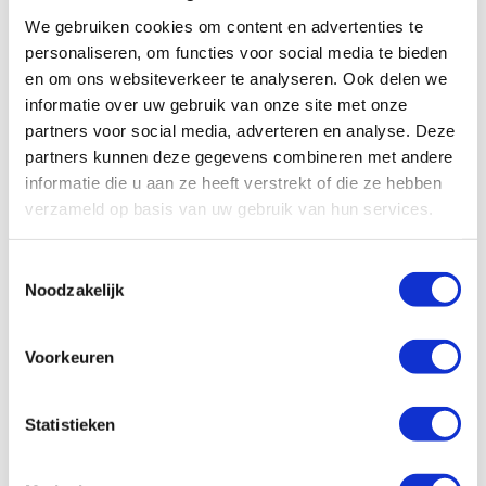
plan voorligt waarmee de zorg voor deze groep
We gebruiken cookies om content en advertenties te
kwetsbare patiënten weer op peil wordt gebracht en
personaliseren, om functies voor social media te bieden
hopelijk zelfs verbetert. Een plan dat niet alleen
en om ons websiteverkeer te analyseren. Ook delen we
praktisch werkbaar is maar ook toekomstbestendig. Wij
informatie over uw gebruik van onze site met onze
blijven daarop met klem aandringen. Een dergelijke
crisis
partners voor social media, adverteren en analyse. Deze
mag hoe dan ook niet nóg een keer voorkomen.
partners kunnen deze gegevens combineren met andere
informatie die u aan ze heeft verstrekt of die ze hebben
wordt vervolgd…
verzameld op basis van uw gebruik van hun services.
AAV
GVV
Toestemmingsselectie
Noodzakelijk
Overige Vasculitiden
Stichting
Voorkeuren
Statistieken
Word ook contribuant