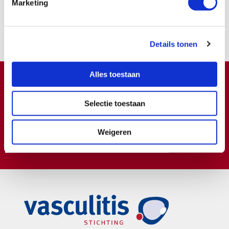
Marketing
Samen kunnen we zoveel meer bereiken.
Nu lid worden
Details tonen
Alles toestaan
Doneren ?
Meer weten over wat we met uw extra gift doen?
Selectie toestaan
Klik hier
Weigeren
€
Doneer