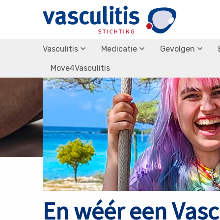
Terug naar nieuws overzicht
Vasculitis
Medicatie
Gevolgen
Move4Vasculitis
En wéér een Vasc