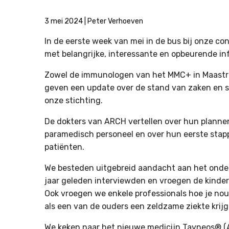
3 mei 2024
|
Peter Verhoeven
In de eerste week van mei in de bus bij onze co
met belangrijke, interessante en opbeurende in
Zowel de immunologen van het MMC+ in Maastri
geven een update over de stand van zaken en 
onze stichting.
De dokters van ARCH vertellen over hun planne
paramedisch personeel en over hun eerste sta
patiënten.
We besteden uitgebreid aandacht aan het onder
jaar geleden interviewden en vroegen de kindere
Ook vroegen we enkele professionals hoe je no
als een van de ouders een zeldzame ziekte krijg
We keken naar het nieuwe medicijn Tavneos® (A