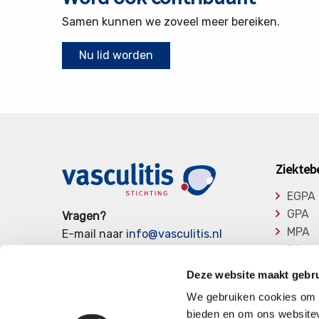
Samen kunnen we zoveel meer bereiken.
Nu lid worden
Ziekteb
EGPA
GPA
Vragen?
MPA
E-mail naar
info@vasculitis.nl
RCA
of bel ons op:
088 00 22 333
Takay
Elke werkdag van 10:00 – 17:00
Deze website maakt gebru
Overi
We gebruiken cookies om c
bieden en om ons websitev