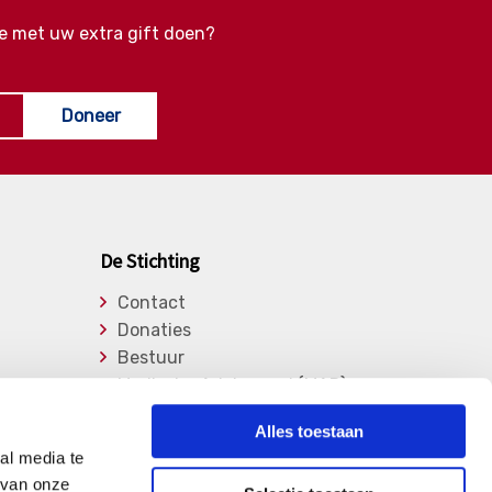
e met uw extra gift doen?
Doneer
De Stichting
Contact
Donaties
Bestuur
Medische Adviesraad (MAR)
Lid worden
Alles toestaan
Over de stichting
al media te
Vrijwilligers
 van onze