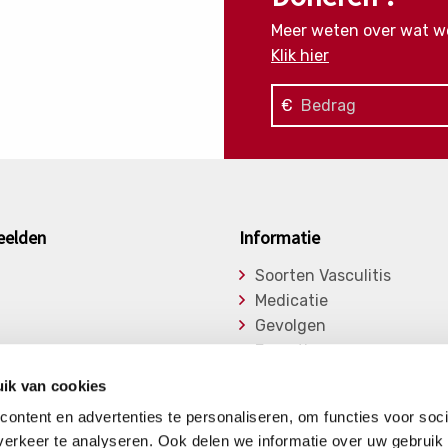
Meer weten over wat w
Klik hier
€
eelden
Informatie
Soorten Vasculitis
Medicatie
Gevolgen
Expertise
asu
Onderzoek
ik van cookies
ge Vasculitiden
Bibliotheek
ontent en advertenties te personaliseren, om functies voor soci
Nieuwsberichten
erkeer te analyseren. Ook delen we informatie over uw gebruik