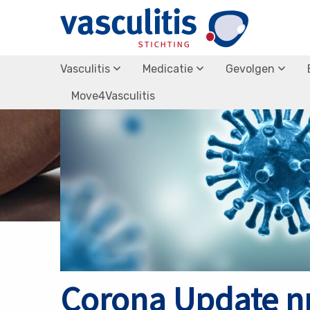
Terug naar nieuws overzicht
Vasculitis
Medicatie
Gevolgen
Move4Vasculitis
Corona Update nr