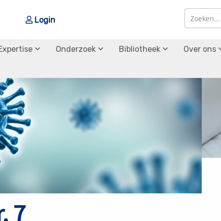
Login
Zoek
Zoek
Expertise
Onderzoek
Bibliotheek
Over ons
. 7