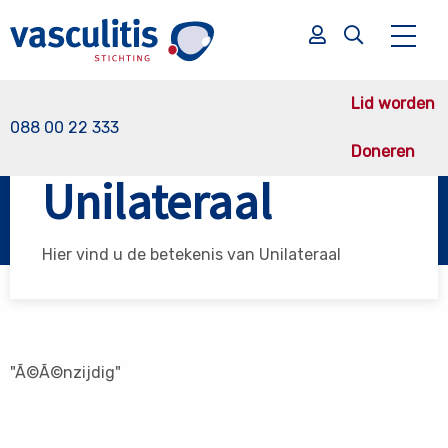
Lid worden
088 00 22 333
Doneren
Vasculitis Stichting
Unilateraal
Unilateraal
Zoek
Zoek
Hier vind u de betekenis van Unilateraal
"Ã©Ã©nzijdig"