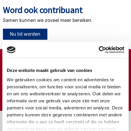
Word ook contribuant
Samen kunnen we zoveel meer bereiken.
Nu lid worden
Doneren ?
Deze website maakt gebruik van cookies
Meer weten over wat we met uw extra gift doen?
We gebruiken cookies om content en advertenties te
Klik hier
personaliseren, om functies voor social media te bieden
en om ons websiteverkeer te analyseren. Ook delen we
€
Doneer
informatie over uw gebruik van onze site met onze
partners voor social media, adverteren en analyse. Deze
partners kunnen deze gegevens combineren met andere
informatie die u aan ze heeft verstrekt of die ze hebben
verzameld op basis van uw gebruik van hun services.