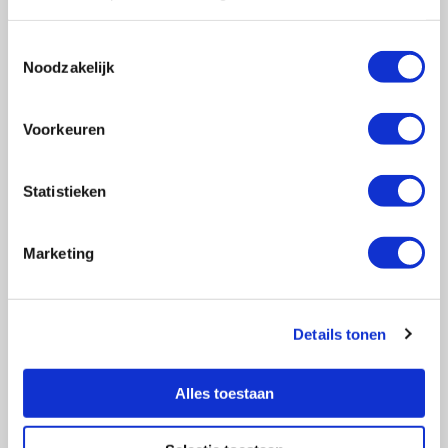
Toestemmingsselectie
Noodzakelijk
Vragen?
E-mail naar
info@vasculitis.nl
of bel ons op:
088 00 22 333
Voorkeuren
Elke werkdag van 10:00 – 17:00
Statistieken
Marketing
Ziektebeelden
EGPA
GPA
Details tonen
MPA
RCA
Alles toestaan
Takayasu
Overige Vasculitiden