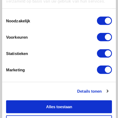
verzameld op basis van uw gebruik van hun services.
Toestemmingsselectie
Noodzakelijk
Vragen?
E-mail naar
info@vasculitis.nl
Voorkeuren
of bel ons op:
088 00 22 333
Elke werkdag van 10:00 – 17:00
Statistieken
Marketing
Ziektebeelden
EGPA
Details tonen
GPA
MPA
RCA
Alles toestaan
Takayasu