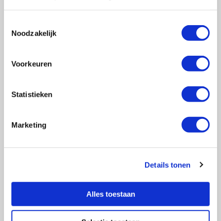
Toestemmingsselectie
Noodzakelijk
Vragen?
E-mail naar
info@vasculitis.nl
of bel ons op:
088 00 22 333
Voorkeuren
Elke werkdag van 10:00 – 17:00
Statistieken
Marketing
Ziektebeelden
EGPA
GPA
Details tonen
MPA
RCA
Alles toestaan
Takayasu
Overige Vasculitiden