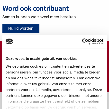
Word ook contribuant
Samen kunnen we zoveel meer bereiken.
Nu lid worden
Doneren ?
Deze website maakt gebruik van cookies
Meer weten over wat we met uw extra gift doen?
We gebruiken cookies om content en advertenties te
Klik hier
personaliseren, om functies voor social media te bieden
en om ons websiteverkeer te analyseren. Ook delen we
€
Doneer
informatie over uw gebruik van onze site met onze
partners voor social media, adverteren en analyse. Deze
partners kunnen deze gegevens combineren met andere
informatie die u aan ze heeft verstrekt of die ze hebben
verzameld op basis van uw gebruik van hun services.