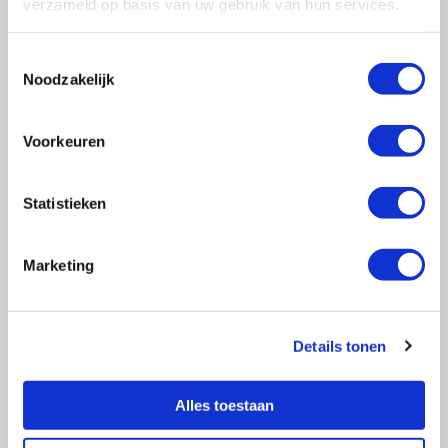
verzameld op basis van uw gebruik van hun services.
Toestemmingsselectie
Noodzakelijk
Vragen?
E-mail naar
info@vasculitis.nl
Voorkeuren
of bel ons op:
088 00 22 333
Elke werkdag van 10:00 – 17:00
Statistieken
Marketing
Ziektebeelden
EGPA
Details tonen
GPA
MPA
RCA
Alles toestaan
Takayasu