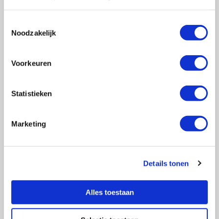
Toestemmingsselectie
Noodzakelijk
Vragen?
E-mail naar
info@vasculitis.nl
of bel ons op:
088 00 22 333
Voorkeuren
Elke werkdag van 10:00 – 17:00
Statistieken
Marketing
Ziektebeelden
EGPA
GPA
Details tonen
MPA
RCA
Alles toestaan
Takayasu
Overige Vasculitiden