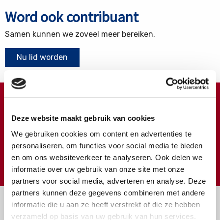
Word ook contribuant
Samen kunnen we zoveel meer bereiken.
Nu lid worden
Doneren ?
Deze website maakt gebruik van cookies
Meer weten over wat we met uw extra gift doen?
We gebruiken cookies om content en advertenties te
Klik hier
personaliseren, om functies voor social media te bieden
en om ons websiteverkeer te analyseren. Ook delen we
€
Doneer
informatie over uw gebruik van onze site met onze
partners voor social media, adverteren en analyse. Deze
partners kunnen deze gegevens combineren met andere
informatie die u aan ze heeft verstrekt of die ze hebben
verzameld op basis van uw gebruik van hun services.