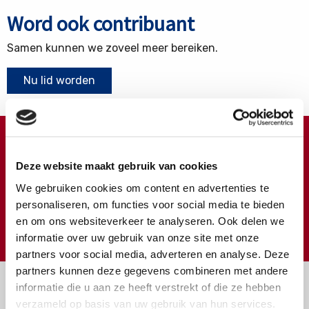
Word ook contribuant
Samen kunnen we zoveel meer bereiken.
Nu lid worden
Doneren ?
Deze website maakt gebruik van cookies
Meer weten over wat we met uw extra gift doen?
We gebruiken cookies om content en advertenties te
Klik hier
personaliseren, om functies voor social media te bieden
en om ons websiteverkeer te analyseren. Ook delen we
€
Doneer
informatie over uw gebruik van onze site met onze
partners voor social media, adverteren en analyse. Deze
partners kunnen deze gegevens combineren met andere
informatie die u aan ze heeft verstrekt of die ze hebben
verzameld op basis van uw gebruik van hun services.