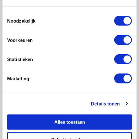
Toestemmingsselectie
Noodzakelijk
Vragen?
E-mail naar
info@vasculitis.nl
of bel ons op:
088 00 22 333
Voorkeuren
Elke werkdag van 10:00 – 17:00
Statistieken
Marketing
Ziektebeelden
EGPA
GPA
Details tonen
MPA
RCA
Alles toestaan
Takayasu
Overige Vasculitiden