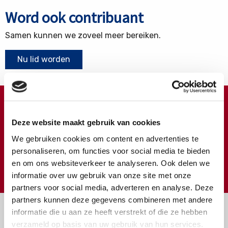
Word ook contribuant
Samen kunnen we zoveel meer bereiken.
Nu lid worden
Doneren ?
Deze website maakt gebruik van cookies
Meer weten over wat we met uw extra gift doen?
We gebruiken cookies om content en advertenties te
Klik hier
personaliseren, om functies voor social media te bieden
en om ons websiteverkeer te analyseren. Ook delen we
€
Doneer
informatie over uw gebruik van onze site met onze
partners voor social media, adverteren en analyse. Deze
partners kunnen deze gegevens combineren met andere
informatie die u aan ze heeft verstrekt of die ze hebben
verzameld op basis van uw gebruik van hun services.