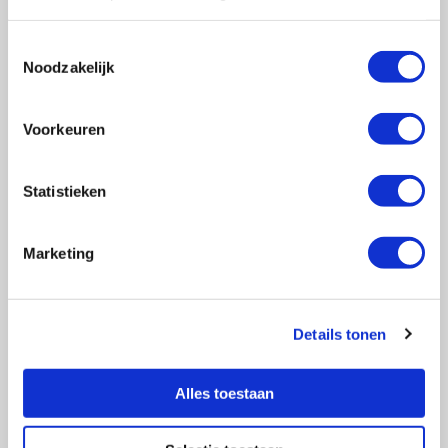
Toestemmingsselectie
Noodzakelijk
Vragen?
E-mail naar
info@vasculitis.nl
of bel ons op:
088 00 22 333
Voorkeuren
Elke werkdag van 10:00 – 17:00
Statistieken
Marketing
Ziektebeelden
EGPA
GPA
Details tonen
MPA
RCA
Alles toestaan
Takayasu
Overige Vasculitiden