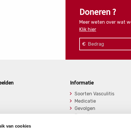
Doneren ?
Meer weten over wat w
Klik hier
€
eelden
Informatie
Soorten Vasculitis
Medicatie
Gevolgen
Expertise
asu
Onderzoek
ik van cookies
ge Vasculitiden
Bibliotheek