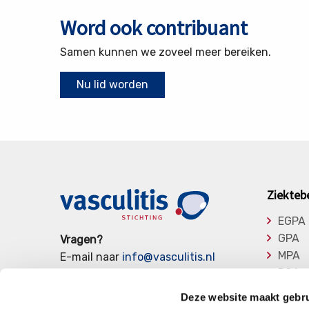
Word ook contribuant
Samen kunnen we zoveel meer bereiken.
Nu lid worden
Ziekteb
EGPA
GPA
Vragen?
MPA
E-mail naar
info@vasculitis.nl
RCA
of bel ons op:
088 00 22 333
Takay
Elke werkdag van 10:00 – 17:00
Deze website maakt gebru
Overi