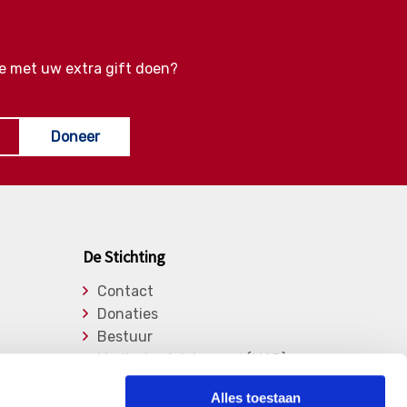
e met uw extra gift doen?
Doneer
De Stichting
Contact
Donaties
Bestuur
Medische Adviesraad (MAR)
Lid worden
Alles toestaan
Over de stichting