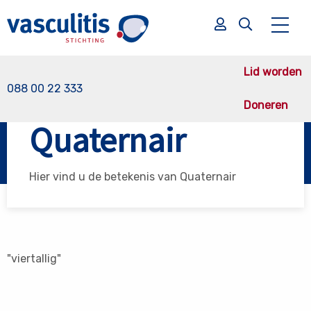
Lid worden
088 00 22 333
Doneren
Vasculitis Stichting
Quaternair
Quaternair
Zoek
Zoek
Hier vind u de betekenis van Quaternair
"viertallig"