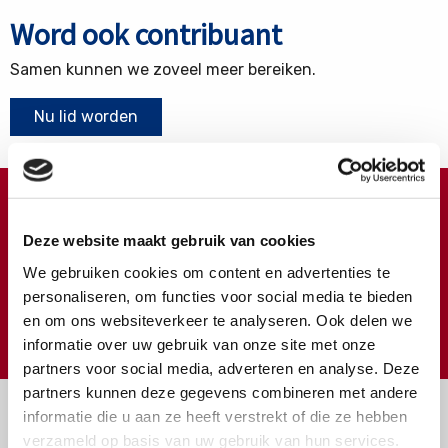
Word ook contribuant
Samen kunnen we zoveel meer bereiken.
Nu lid worden
Doneren ?
Deze website maakt gebruik van cookies
Meer weten over wat we met uw extra gift doen?
We gebruiken cookies om content en advertenties te
Klik hier
personaliseren, om functies voor social media te bieden
en om ons websiteverkeer te analyseren. Ook delen we
€
Doneer
informatie over uw gebruik van onze site met onze
partners voor social media, adverteren en analyse. Deze
partners kunnen deze gegevens combineren met andere
informatie die u aan ze heeft verstrekt of die ze hebben
verzameld op basis van uw gebruik van hun services.