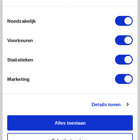
Toestemmingsselectie
Noodzakelijk
Vragen?
E-mail naar
info@vasculitis.nl
of bel ons op:
088 00 22 333
Voorkeuren
Elke werkdag van 10:00 – 17:00
Statistieken
Marketing
Ziektebeelden
EGPA
GPA
Details tonen
MPA
RCA
Alles toestaan
Takayasu
Overige Vasculitiden