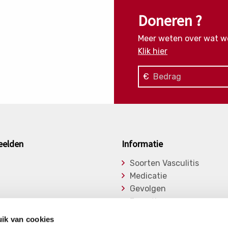
Doneren ?
Meer weten over wat w
Klik hier
€
eelden
Informatie
Soorten Vasculitis
Medicatie
Gevolgen
Expertise
asu
Onderzoek
ik van cookies
ge Vasculitiden
Bibliotheek