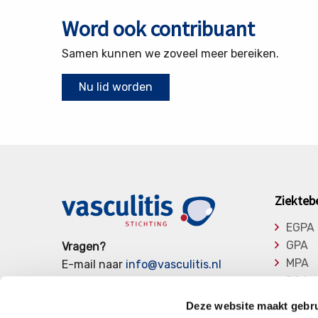
Word ook contribuant
Samen kunnen we zoveel meer bereiken.
Nu lid worden
Ziekteb
EGPA
GPA
Vragen?
MPA
E-mail naar
info@vasculitis.nl
RCA
of bel ons op:
088 00 22 333
Takay
Elke werkdag van 10:00 – 17:00
Deze website maakt gebru
Overi