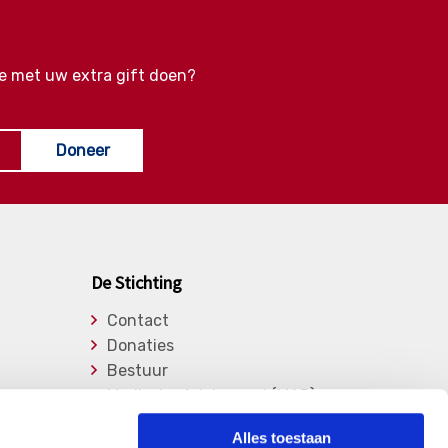
e met uw extra gift doen?
Doneer
De Stichting
Contact
Donaties
Bestuur
Medische Adviesraad (MAR)
Lid worden
Alles toestaan
Over de stichting