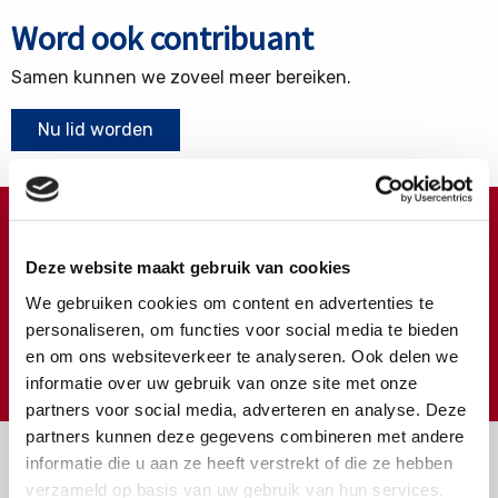
Word ook contribuant
Samen kunnen we zoveel meer bereiken.
Nu lid worden
Doneren ?
Deze website maakt gebruik van cookies
Meer weten over wat we met uw extra gift doen?
We gebruiken cookies om content en advertenties te
Klik hier
personaliseren, om functies voor social media te bieden
en om ons websiteverkeer te analyseren. Ook delen we
€
Doneer
informatie over uw gebruik van onze site met onze
partners voor social media, adverteren en analyse. Deze
partners kunnen deze gegevens combineren met andere
informatie die u aan ze heeft verstrekt of die ze hebben
verzameld op basis van uw gebruik van hun services.