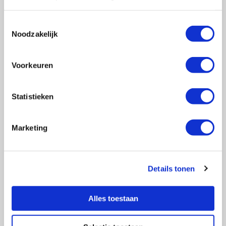
Toestemmingsselectie
Noodzakelijk
Vragen?
E-mail naar
info@vasculitis.nl
of bel ons op:
088 00 22 333
Voorkeuren
Elke werkdag van 10:00 – 17:00
Statistieken
Marketing
Ziektebeelden
EGPA
GPA
Details tonen
MPA
RCA
Alles toestaan
Takayasu
Overige Vasculitiden