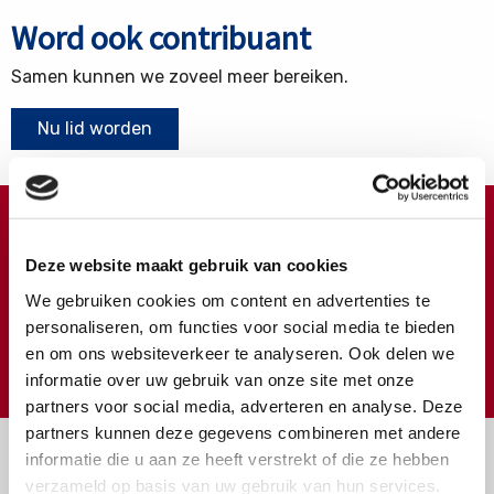
Word ook contribuant
Samen kunnen we zoveel meer bereiken.
Nu lid worden
Doneren ?
Deze website maakt gebruik van cookies
Meer weten over wat we met uw extra gift doen?
We gebruiken cookies om content en advertenties te
Klik hier
personaliseren, om functies voor social media te bieden
en om ons websiteverkeer te analyseren. Ook delen we
€
Doneer
informatie over uw gebruik van onze site met onze
partners voor social media, adverteren en analyse. Deze
partners kunnen deze gegevens combineren met andere
informatie die u aan ze heeft verstrekt of die ze hebben
verzameld op basis van uw gebruik van hun services.