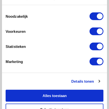
Toestemmingsselectie
Noodzakelijk
Vragen?
E-mail naar
info@vasculitis.nl
of bel ons op:
088 00 22 333
Voorkeuren
Elke werkdag van 10:00 – 17:00
Statistieken
Marketing
Ziektebeelden
EGPA
GPA
Details tonen
MPA
RCA
Alles toestaan
Takayasu
Overige Vasculitiden