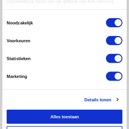
verzameld op basis van uw gebruik van hun services.
Toestemmingsselectie
Noodzakelijk
Vragen?
E-mail naar
info@vasculitis.nl
Voorkeuren
of bel ons op:
088 00 22 333
Elke werkdag van 10:00 – 17:00
Statistieken
Marketing
Ziektebeelden
EGPA
Details tonen
GPA
MPA
RCA
Alles toestaan
Takayasu