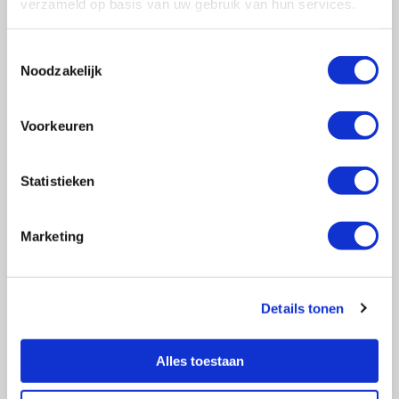
verzameld op basis van uw gebruik van hun services.
Toestemmingsselectie
Noodzakelijk
Vragen?
E-mail naar
info@vasculitis.nl
Voorkeuren
of bel ons op:
088 00 22 333
Elke werkdag van 10:00 – 17:00
Statistieken
Marketing
Ziektebeelden
EGPA
Details tonen
GPA
MPA
RCA
Alles toestaan
Takayasu