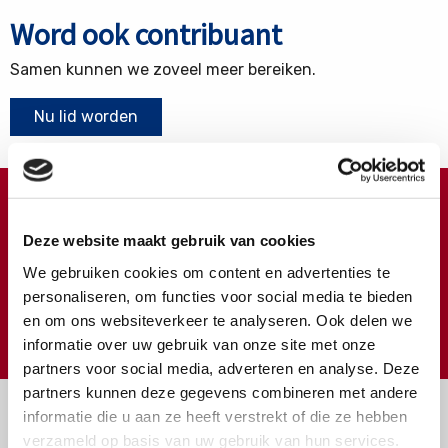
Word ook contribuant
Samen kunnen we zoveel meer bereiken.
Nu lid worden
Doneren ?
Deze website maakt gebruik van cookies
Meer weten over wat we met uw extra gift doen?
We gebruiken cookies om content en advertenties te
Klik hier
personaliseren, om functies voor social media te bieden
en om ons websiteverkeer te analyseren. Ook delen we
€
Doneer
informatie over uw gebruik van onze site met onze
partners voor social media, adverteren en analyse. Deze
partners kunnen deze gegevens combineren met andere
informatie die u aan ze heeft verstrekt of die ze hebben
verzameld op basis van uw gebruik van hun services.