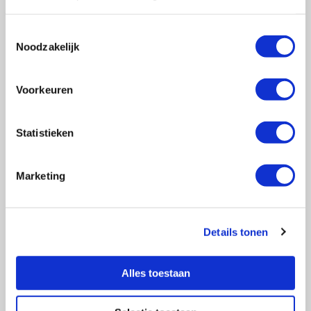
Toestemmingsselectie
Noodzakelijk
Vragen?
E-mail naar
info@vasculitis.nl
of bel ons op:
088 00 22 333
Voorkeuren
Elke werkdag van 10:00 – 17:00
Statistieken
Marketing
Ziektebeelden
EGPA
GPA
Details tonen
MPA
RCA
Alles toestaan
Takayasu
Overige Vasculitiden