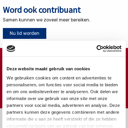
Word ook contribuant
Samen kunnen we zoveel meer bereiken.
Nu lid worden
Doneren ?
Deze website maakt gebruik van cookies
Meer weten over wat we met uw extra gift doen?
We gebruiken cookies om content en advertenties te
Klik hier
personaliseren, om functies voor social media te bieden
en om ons websiteverkeer te analyseren. Ook delen we
€
Doneer
informatie over uw gebruik van onze site met onze
partners voor social media, adverteren en analyse. Deze
partners kunnen deze gegevens combineren met andere
informatie die u aan ze heeft verstrekt of die ze hebben
verzameld op basis van uw gebruik van hun services.