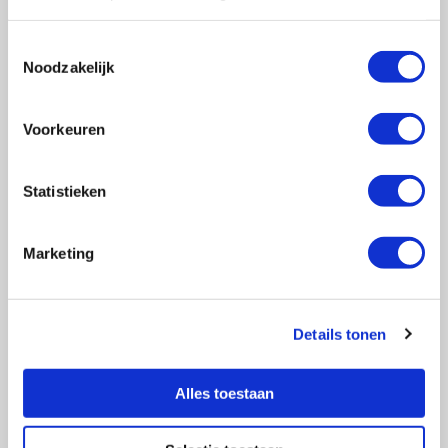
Toestemmingsselectie
Noodzakelijk
Vragen?
E-mail naar
info@vasculitis.nl
of bel ons op:
088 00 22 333
Voorkeuren
Elke werkdag van 10:00 – 17:00
Statistieken
Marketing
Ziektebeelden
EGPA
GPA
Details tonen
MPA
RCA
Alles toestaan
Takayasu
Overige Vasculitiden