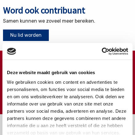
Word ook contribuant
Samen kunnen we zoveel meer bereiken.
Nu lid worden
Doneren ?
Deze website maakt gebruik van cookies
Meer weten over wat we met uw extra gift doen?
We gebruiken cookies om content en advertenties te
Klik hier
personaliseren, om functies voor social media te bieden
en om ons websiteverkeer te analyseren. Ook delen we
€
Doneer
informatie over uw gebruik van onze site met onze
partners voor social media, adverteren en analyse. Deze
partners kunnen deze gegevens combineren met andere
informatie die u aan ze heeft verstrekt of die ze hebben
verzameld op basis van uw gebruik van hun services.