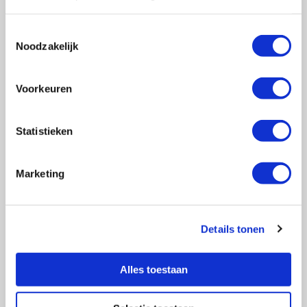
Toestemmingsselectie
Noodzakelijk
Vragen?
E-mail naar
info@vasculitis.nl
of bel ons op:
088 00 22 333
Voorkeuren
Elke werkdag van 10:00 – 17:00
Statistieken
Marketing
Ziektebeelden
EGPA
GPA
Details tonen
MPA
RCA
Alles toestaan
Takayasu
Overige Vasculitiden