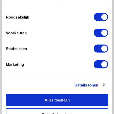
Toestemmingsselectie
Noodzakelijk
Vragen?
E-mail naar
info@vasculitis.nl
of bel ons op:
088 00 22 333
Voorkeuren
Elke werkdag van 10:00 – 17:00
Statistieken
Marketing
Ziektebeelden
EGPA
GPA
Details tonen
MPA
RCA
Alles toestaan
Takayasu
Overige Vasculitiden