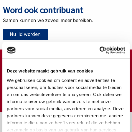
Word ook contribuant
Samen kunnen we zoveel meer bereiken.
Nu lid worden
Doneren ?
Deze website maakt gebruik van cookies
Meer weten over wat we met uw extra gift doen?
We gebruiken cookies om content en advertenties te
Klik hier
personaliseren, om functies voor social media te bieden
en om ons websiteverkeer te analyseren. Ook delen we
€
Doneer
informatie over uw gebruik van onze site met onze
partners voor social media, adverteren en analyse. Deze
partners kunnen deze gegevens combineren met andere
informatie die u aan ze heeft verstrekt of die ze hebben
verzameld op basis van uw gebruik van hun services.