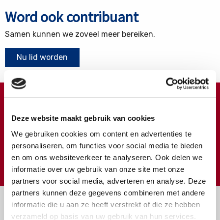
Word ook contribuant
Samen kunnen we zoveel meer bereiken.
Nu lid worden
Doneren ?
Deze website maakt gebruik van cookies
Meer weten over wat we met uw extra gift doen?
We gebruiken cookies om content en advertenties te
Klik hier
personaliseren, om functies voor social media te bieden
en om ons websiteverkeer te analyseren. Ook delen we
€
Doneer
informatie over uw gebruik van onze site met onze
partners voor social media, adverteren en analyse. Deze
partners kunnen deze gegevens combineren met andere
informatie die u aan ze heeft verstrekt of die ze hebben
verzameld op basis van uw gebruik van hun services.