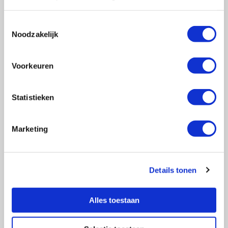
Toestemmingsselectie
Noodzakelijk
Vragen?
E-mail naar
info@vasculitis.nl
of bel ons op:
088 00 22 333
Voorkeuren
Elke werkdag van 10:00 – 17:00
Statistieken
Marketing
Ziektebeelden
EGPA
GPA
Details tonen
MPA
RCA
Alles toestaan
Takayasu
Overige Vasculitiden